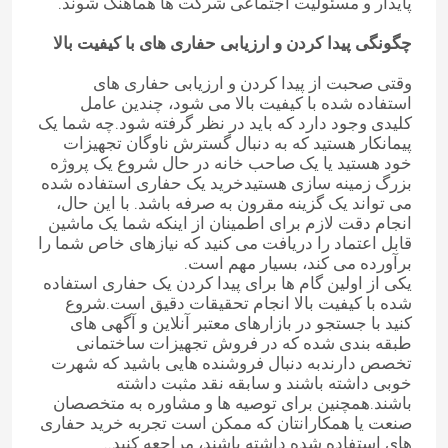
پایدار و مسئولیت اجتماعی شرکت ها هماهنگ شوند.
چگونگی پیدا کردن و ارزیابی حفاری های با کیفیت بالا
پمپ هیدرولیک
وقتی صحبت از پیدا کردن و ارزیابی حفاری های
استفاده شده با کیفیت بالا می شود، چندین عامل
گیربکس مسافرتی
کلیدی وجود دارد که باید در نظر گرفته شود.چه شما یک
پیمانکار هستید که به دنبال گسترش ناوگان تجهیزات
خود هستید یا یک صاحب خانه در حال شروع یک پروژه
موتور کوبوتا
بزرگ زمینه سازی هستیدخرید یک حفاری استفاده شده
می تواند یک گزینه مقرون به صرفه باشد. با این حال،
انجام دقت لازم برای اطمینان از اینکه شما یک ماشین
موتور یانمار
قابل اعتماد را دریافت می کنید که نیازهای خاص شما را
برآورده می کند، بسیار مهم است.
یکی از اولین گام ها برای پیدا کردن یک حفاری استفاده
شده با کیفیت بالا انجام تحقیقات دقیق است.شروع
موتور ایسوزو
کنید با جستجو در بازارهای معتبر آنلاین و آگهی های
طبقه بندی شده که در فروش تجهیزات ساختمانی
تخصص دارندبه دنبال فروشنده هایی باشید که شهرت
موتور پرکینز
خوبی داشته باشند و سابقه نقد مثبت داشته
باشند.همچنین برای توصیه ها و مشاوره به متخصصان
صنعت یا همکارانتان که ممکن است تجربه خرید حفاری
موتور ویچای
های استفاده شده داشته باشند، مراجعه کنید..