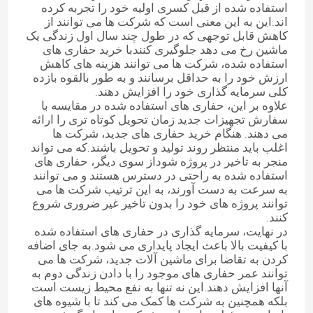
استفاده شده از قبل کسری اولیه خود را تجربه کرده
اند.این به این معنی است که شرکت ها می توانند از
کاهش قابل توجهی که در طول چند سال اول زندگی یک
کارخانه تور
ماشین رخ می دهد جلوگیری کنندبا خرید حفاری های
استفاده شده، شرکت ها می توانند هزینه های کاهش
ارزش خود را به حداقل برسانند و به طور بالقوه بازده
کنترل کیفیت
کلی سرمایه گذاری خود را افزایش دهند.
علاوه بر این، حفاری های استفاده شده در مقایسه با
سفارش تجهیزات جدید زمان تحویل کوتاه تری را ارائه
تماس با ما
می دهند. هنگام خرید حفاری های جدید، شرکت ها
اغلب باید منتظر روند تولید و تحویل باشند.که می تواند
منجر به تاخیر در پروژه شوداز سوی دیگر، حفاری های
درخواست نقل قول
استفاده شده به راحتی در دسترس هستند و می توانند
به سرعت به دست آورند، به این ترتیب شرکت ها می
توانند پروژه های خود را بدون تاخیر غیر ضروری شروع
موتور DEUTZ
کنند.
در نهایت، سرمایه گذاری در حفاری های استفاده شده
با کیفیت بالا باعث ایجاد پایداری می شود.به جای اضافه
کردن به تقاضا برای ماشین آلات جدید، شرکت ها می
موتور ولوو
توانند عمر حفاری های موجود را با دادن زندگی دوم به
آنها افزایش دهند.این نه تنها به نفع محیط زیست است
بلکه همچنین به شرکت ها کمک می کند تا با شیوه های
موتور کامینز