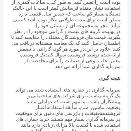
بوده است را تعیین کنید. به طور کلی، ساعات کمتری از
استفاده نشان دهنده فرسایش کمتر است.با این حالیک
ماشین آلات سنگین استفاده شده
دستگاه بسیار کم ساعت که چندین سال قدمت دارد
ممکن است برای مدت طولانی بیکار بوده باشد.که می
تواند منجر به مجموعه ای از مسائل خود را.
مجموعه دیزل ژنراتور
در نهایت، گزینه های قیمت و گارانتی موجود را در نظر
بگیرید. قیمت های فروشندگان مختلف را مقایسه کنید تا
اطمینان حاصل کنید که یک معامله منصفانه دریافت می
کنید. علاوه بر این،در مورد هر گونه گارانتی یا تضمین
ارائه شده توسط فروشنده سوال کنیدیک فروشنده
معتبر اغلب نوعی از ضمانت را برای محافظت از
سرمایه گذاری شما ارائه می دهد.
نتیجه گیری
سرمایه گذاری در حفاری های استفاده شده می تواند
یک گزینه مناسب برای شرکت های ساختمانی و
پیمانکاران باشد، اما مهم است که عواملی مانند
وضعیت ماشین، سن، سابقه استفاده،اعتبار
فروشندهتحقیقات و بازرسی های دقیق برای موفقیت
در سرمایه گذاری بسیار مهم هستند.خرید حفاری های
استفاده شده با کیفیت بالا مزایای زیادی دارد مانند
صرفه جویی در هزینه هااین یک سرمایه گذاری