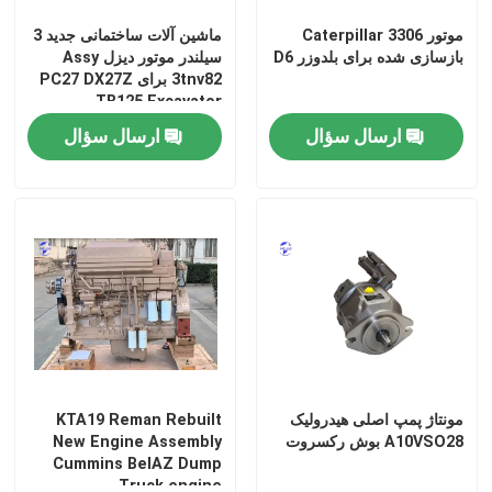
موتور Caterpillar 3306
ماشین آلات ساختمانی جدید 3
بازسازی شده برای بلدوزر D6
سیلندر موتور دیزل Assy
3tnv82 برای PC27 DX27Z
TB125 Excavator
ارسال سؤال
ارسال سؤال
مونتاژ پمپ اصلی هیدرولیک
KTA19 Reman Rebuilt
A10VSO28 بوش رکسروت
New Engine Assembly
Cummins BelAZ Dump
Truck engine