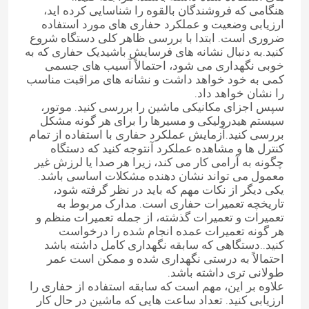
هنگامی که فروشندگان بالقوه را شناسایی کرده اید،
ارزیابی وضعیت و عملکرد حفاری های مورد استفاده
موتور استفاده شده
ضروری است. ابتدا با بررسی ظاهر کلی دستگاه شروع
کنید.به دنبال نشانه های فرسایش باشیدیک حفاری که به
خوبی نگهداری می شود، احتمالاً آسیب های جسمی
قطعات موتور دیزل
کمی به خود خواهد داشت و نشانه های مراقبت مناسب
را نشان خواهد داد.
سپس اجزای مکانیکی ماشین را بررسی کنید. موتور،
سر سیلندر موتور
سیستم هیدرولیکی و مسیرها را برای هر گونه مشکل
بررسی کنید.آزمایش عملکرد حفاری با استفاده از تمام
کنترل ها و مشاهده عملکرد آنتوجه کنید که دستگاه
چگونه به آرامی کار می کند، زیرا هر صدا یا لرزش غیر
قطعات بیل مکانیکی
معمول می تواند نشان دهنده مشکلات اساسی باشد.
یکی دیگر از نکات مهم که باید در نظر گرفته شود،
تاریخچه تعمیرات حفاری است. مدارک مربوط به
مینی بیل مکانیکی
تعمیرات و تعمیرات گذشته، از جمله تعمیرات منظم و
هر گونه تعمیرات عمده انجام شده را درخواست
کنید..دستگاهی که سابقه نگهداری کامل داشته باشد
رولر لرزش
احتمالاً به درستی نگهداری شده و ممکن است عمر
طولانی تری داشته باشد.
علاوه بر این، مهم است که سابقه استفاده از حفاری را
بکهو لودر
ارزیابی کنید. تعداد ساعت هایی که ماشین در حال کار