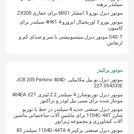
سیلندر برهنه
موتور دیزل یورو 3 انتشار 6BG1 برای حفاری ZX200
کارخانه تور
موتور یورو 3 اوریجینال ایزوزو 4HK1 4 سیلندر برای
کامیون
کنترل کیفیت
S4S-T موتور دیزل میتسوبیشی با سر و صدای کم و
ارتعاش
تماس با ما
موتور پرکینز
درخواست نقل قول
موتور دیزل نو بیل مکانیکی JCB 205 Perkins 404D-
22T 054333E
موتور DEUTZ
موتور دیزل توربوشارژ 4 سیلندر 2.2 لیتری 404EA-22T
مونتاژ شده برای مینی بیل لودر و تراکتور
موتور دیزل صنعتی جدید 4 سیلندر در خط با توربو
موتور ولوو
شارژ 1104C-44T برای ماشین آلات ساختمانی ماشین
آلات کشاورزی و مجموعه ژنراتور
موتور دیزل صنعتی پرکینز 1104D-44TA 4 سیلندر 83
موتور کامینز