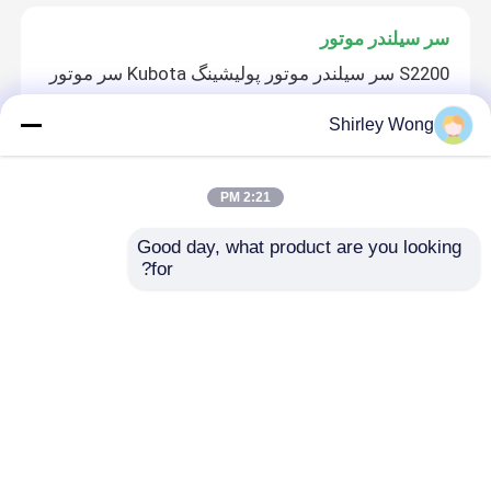
سر سیلندر موتور
S2200 سر سیلندر موتور پولیشینگ Kubota سر موتور
Shirley Wong
قطعات بیل مکانیکی
2:21 PM
سوئیچ ستون ماشین آلات ساختمانی VOE 11709756
برای حفاری
Good day, what product are you looking 
for?
ماشین آلات سنگین استفاده شده
2019 سال استفاده شده Caterpillar Excavator CAT
320D حفاری دست دوم
خانه
دربارهی ما
تماس با ما
Desktop Site