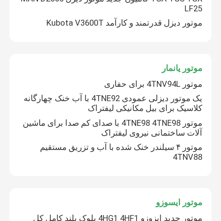
LF25
موتور دیزل قدرتمند و کارآمد Kubota V3600T
موتور یانمار
موتور 4TNV94L برای حفاری
یک موتور دیزلی عمودی 4TNE92 با آب خنک چهارگانه
کلاسیک برای بیل مکانیکی لیفتراک
موتور 4TNE98 4TNE98 با صدای کم صدا برای ماشین
آلات ساختمانی نیروی لیفتراک
موتور ۴ سیلندر خنک شده با آب و تزریق مستقیم
خانه
4TNV88
محصولات
موتور ایسوزو
موتور جدید ایزوزو 4HG1 4HF1 بلوک بلند کامل کل
دربارهی ما