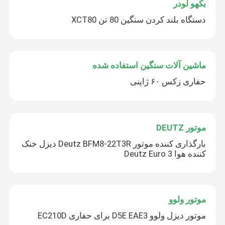
بکهو لودر
دستگاه بلند کردن سنگین 80 تن XCT80
ماشین آلات سنگین استفاده شده
حفاری زکس ۶۰ ژاپنی
موتور DEUTZ
بارگذاری کننده موتور Deutz BFM8-22T3R دیزل خنک
کننده هوا Deutz Euro 3
موتور ولوو
موتور دیزل ولوو D5E EAE3 برای حفاری EC210D