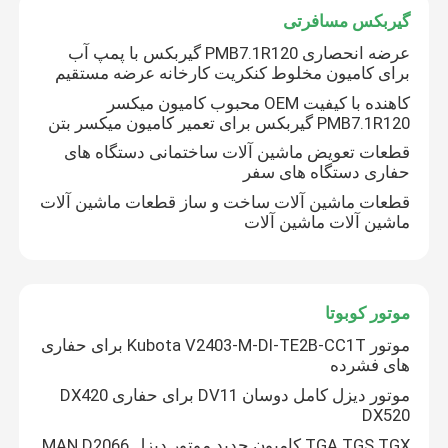
گیربکس مسافرتی
عرضه انحصاری PMB7.1R120 گیربکس با پمپ آب
برای کامیون مخلوط کنکریت کارخانه عرضه مستقیم
کاهنده با کیفیت OEM محبوب کامیون میکسر
PMB7.1R120 گیربکس برای تعمیر کامیون میکسر بتن
قطعات تعویض ماشین آلات ساختمانی دستگاه های
حفاری دستگاه های سفر
قطعات ماشین آلات ساخت و ساز قطعات ماشین آلات
ماشین آلات ماشین آلات
موتور کوبوتا
موتور Kubota V2403-M-DI-TE2B-CC1T برای حفاری
های فشرده
موتور دیزل کامل دوسان DV11 برای حفاری DX420
DX520
TGA TGS TGX کامیون جدید موتور دیزل MAN D2066