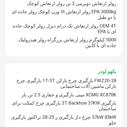
رولر ارتعاش دوبرمی 2 تن رولر ارتعاش کوچک
EPA 3000kg رولر ارتعاش 3t وزن کوچک رولر جاده ای
با دو طبل
OEM 4T رولر ارتعاش تک درام دیزل رولر کوچک جاده
ای با EPA
5000 کیلوگرم رولر ارتعاش بزرگراه رولر هیدرولیک
جاده ای با کابین
بکهو لودر
FWZ20-28 بارگیری چرخ بازکن 1T-3T بارگیری چرخ
بازکن ماشین آلات ساختمانی
پیام بگذارید
XCMG XC870K مینی بارگیری و حفاری 2.5 تن بار
بارگیری 3T Backhoe 37KW بارگیری چرخ کمکت برای
ما به زودی با شما تماس خواهیم گرفت
ساختمان
37kW 83kW چرخ دار بارگیری ز 25-28 تراکتور بارگیری
جلو