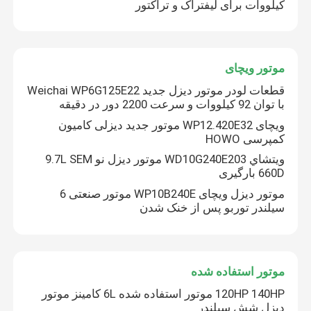
کیلووات برای لیفتراک و تراکتور
پمپ هیدرولیک
موتور ویچای
گیربکس مسافرتی
قطعات لودر موتور دیزل جدید Weichai WP6G125E22
با توان 92 کیلووات و سرعت 2200 دور در دقیقه
موتور کوبوتا
ویچای WP12.420E32 موتور جدید دیزلی کامیون
کمپرسی HOWO
ويتشاي WD10G240E203 موتور دیزل نو 9.7L SEM
موتور یانمار
660D بارگیری
موتور دیزل ویچای WP10B240E موتور صنعتی 6
سیلندر توربو پس از خنک شدن
موتور ایسوزو
موتور پرکینز
موتور استفاده شده
120HP 140HP موتور استفاده شده 6L کامینز موتور
موتور ویچای
دیزل شش سیلندر