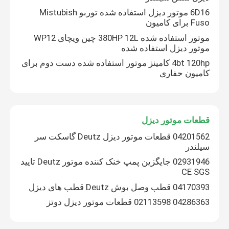
6D16 موتور دیزل استفاده شده توربو Mistubish
Fuso برای کامیون
موتور استفاده شده
موتور استفاده شده 380HP 12L چین ویچای WP12
موتور دیزل استفاده شده
قطعات موتور دیزل
4bt 120hp کامینز موتور استفاده شده دست دوم برای
کامیون حفاری
سر سیلندر موتور
قطعات موتور دیزل
قطعات بیل مکانیکی
04201562 قطعات موتور دیزل Deutz گاسکت سر
سیلندر
مینی بیل مکانیکی
02931946 جایگزین پمپ خنک کننده موتور Deutz تایید
CE SGS
رولر لرزش
04170393 قطب وصل بوش Deutz قطب های دیزل
04286363 02113598 قطعات موتور دیزل دوتز
بکهو لودر