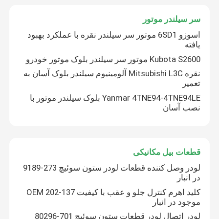
سر سیلندر موتور
ماشین آلات سنگین استفاده شده
اسوزو 6SD1 موتور سر سیلندر نقره با عملکرد بهبود
یافته
مجموعه دیزل ژنراتور
Kubota S2600 موتور سر سیلندر بلوک موتور خودرو
نقره Mitsubishi L3C آلومينيوم سيلندر بلوک آسان به
تعمیر
Yanmar 4TNE94-4TNE94LE بلوک سیلندر موتور با
نصب آسان
قطعات بیل مکانیکی
لودر وصل کننده قطعات لودر ستون سوئیچ 273-9189
در انبار
کلید اهرم کنترل جلو و عقب با کیفیت OEM 202-137
موجود در انبار
لودر اتصال لودر قطعات ستون سوئیچ 701-80296