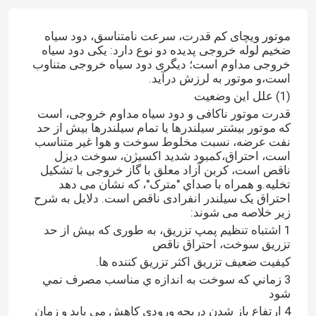
موتور ویچای کم قدرت، سرعت نامتناسق، دود سیاه
ضخیم لوله خروجی پدیده دو نوع دارد: یکی دود سیاه
خروجی مداوم است؛ دیگری دود سیاه خروجی متناوب
است،و موتور به لرزش درآید.
(1) علل این وضعیت
قدرت موتور ناکافی و دود سیاه مداوم خروجی، است
که موتور بیشتر سیلندرها یا تمام سیلندرها بیش از حد
نفت عرضه، نسبت مخلوط سوخت و هوا غیر متناسب
است، احتراق،کمبود شدید اکسیژن، سوخت دیزل
ناقص است، کربن آزاد معلق با گاز خروجی با تشکیل
تخلیه.و همراه با صداي "مترک"، که نشان می دهد
احتراق یک سیلندر انفرادی ناقص است. دلایل به شرح
زیر خلاصه می شوند:
1 اشتباه تنظیم پمپ تزریق، به طوری که بیش از حد
تزریق سوخت، احتراق ناقص
کیفیت ضعیف تزریق اکثر تزریق کننده ها.
3 زماني که سوخت به اندازه ي مناسب مصرف نمي
شود
4 ارتفاع باز شدن دریچه ورودی کاهش می یابد و زمان