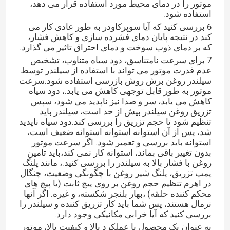
موتور را در دمای محیط مورد استفاده قرار می دهد،
استفاده شود.
6 بررسی کنید که آیا سوپرکاودر به طور عادی کار می
کند.در نتیجه پایان دمای فشرده سازی و کاهش فشار،
که بر دمای ذوب سوخت و دمای احتراق تاثیر می گذارد.
7 برای سرعت نامتناسق، دود سیاه متناوب، تشخیص
عدم قدرت موتور می تواند با استفاده از سیلندر توسط
سیلندر روغن برش روش بازرسی استفاده شود.سرعت
موتور به طور قابل توجهی کاهش می یابد.، دود سیاه
کاهش می یابد، سر و صدا نیز ناپدید می شود، سپس
تزریق روغن سیلندر بیش از حد است، سیلندر باید
تنظیم شود تا حجم تزریق را بررسی کند.دود سياه ناپديد
شد، پس از آن استوانه استوانه استوانه ضعیف است،
استوانه باید بررسی و تعمیر شود. اگر سرعت موتور
بدون تغییر باقی بماند، استوانه کار نمی کند،باید تامین
خانه
روغن با فشار بالا به سیلندر را بررسی کنید.، مانند پلنگ
پمپ تزریق، پلنگ شیر روغن با چگونگی وضعیت، چنگال
در اهرم تنظیم حجم روغن بر روی پیچ ثابت (یا پیچ های
محکم کننده حلقه) ،بهار بلنجر شکسته، و غیره. اگر آنها
محصولات
نرمال هستند، پس شما باید کار تزریق کننده و سیلندر را
بررسی کنید که آیا خرابی مکانیکی وجود دارد.
دربارهی ما
به عنوان یک محصول با عملکرد بالا و کیفیت بالا، موتور