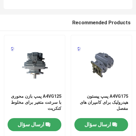
پمپ هیدرولیک
Recommended Products
گیربکس مسافرتی
موتور کوبوتا
موتور یانمار
موتور ایسوزو
A4VG175 پمپ پیستون
A4VG125 پمپ بازن محوری
هیدرولیک برای کامپران های
با سرعت متغیر برای مخلوط
مفصل
کنکریت
موتور پرکینز
ارسال سؤال
ارسال سؤال
موتور ویچای