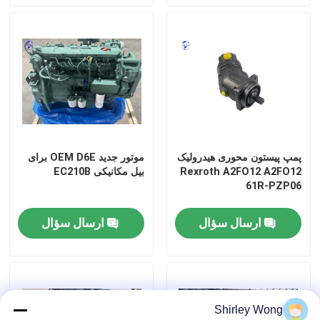
موتور استفاده شده
قطعات موتور دیزل
سر سیلندر موتور
پمپ پیستون محوری هیدرولیک
موتور جدید OEM D6E برای
قطعات بیل مکانیکی
Rexroth A2FO12 A2FO12
بیل مکانیکی EC210B
61R-PZP06
مینی بیل مکانیکی
ارسال سؤال
ارسال سؤال
رولر لرزش
بکهو لودر
Shirley Wong