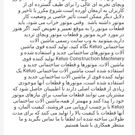
ویچای تجربه ای عالی را برای طیف گسترده ای از
کاربران به ارمغان آورده است.شروع مکرر با تاخیر و
دلایل دیگر ممکن است تأثیر خاصی بر وضعیت کار
کارخانه تور
موتور داشته باشد.. وقتی موتور خراب می شود، باید
قطعات موتور را به موقع تعمیر و تعویض کنید. اگر هنوز
در مورد خرید موتور و قطعات موتور ویچای تردید
کنترل کیفیت
دارید،میتونید به وب سایت رسمی ماشین آلات
ساختمانی Keluo نگاه کنید، تولید کننده قوی ماشین
آلات و موتورهای ساختمانی جدید و استفاده شده و
تماس با ما
Keluo Construction Machinery تولید کننده قوی
ماشین آلات، موتورها و قطعات ساختمانی جدید و
استفاده شده است.ماشین آلات ساختمانی Keluo یک
درخواست نقل قول
تولید کننده قوی از ماشین آلات ساختمانی جدید و
استفاده شده است، موتورها و قطعات آنها موجودی
زیادی از قطعات اصلی دارند تا اطمینان حاصل شود که
موتور DEUTZ
مشتریان می توانند قطعات مناسب برای نیازهای موتور
خود را پیدا کنند و مهمتر از همه،ماشین آلات ساختمانی
Keluo با برچسب اروپایی می فروشند، کیفیت آلمان، و
موتور ولوو
آنها قطعات با کیفیت بالا را تولید می کنند که برای مدت
طولانی ساخته شده اند.لطفاً با ما تماس بگیرید و ما
منتظر همکاری با شما هستیم.
موتور کامینز