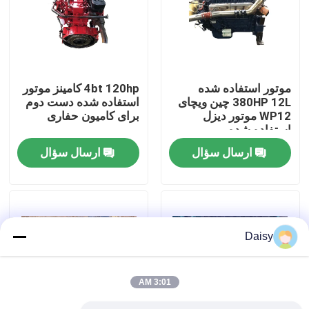
کارخانه تور
کنترل کیفیت
موتور استفاده شده
4bt 120hp کامینز موتور
380HP 12L چین ویچای
استفاده شده دست دوم
WP12 موتور دیزل
برای کامیون حفاری
تماس با ما
استفاده شده
ارسال سؤال
ارسال سؤال
درخواست نقل قول
موتور DEUTZ
Daisy
موتور ولوو
3:01 AM
موتور کامینز