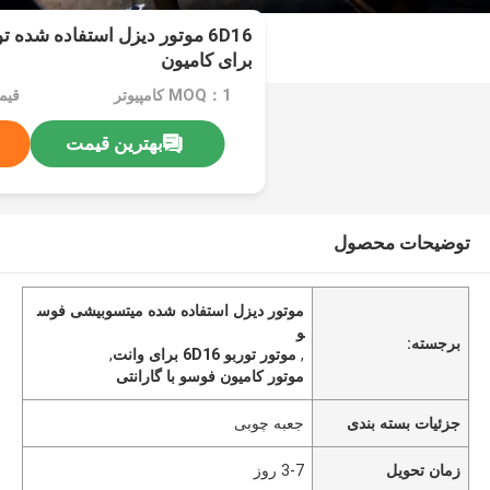
برای کامیون
MOQ：1 کامپیوتر
قیمت：c
بهترین قیمت
توضیحات محصول
موتور دیزل استفاده شده میتسوبیشی فوس
و
برجسته:
,
موتور توربو 6D16 برای وانت
,
موتور کامیون فوسو با گارانتی
جزئیات بسته بندی
جعبه چوبی
زمان تحویل
3-7 روز