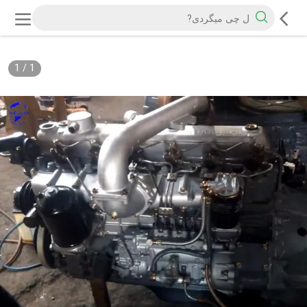
1
/
1