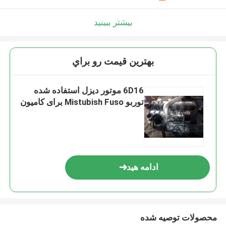
بیشتر ببینید
بهترين قيمت رو براي
6D16 موتور دیزل استفاده شده
توربو Mistubish Fuso برای کامیون
ادامه هید
محصولات توصیه شده