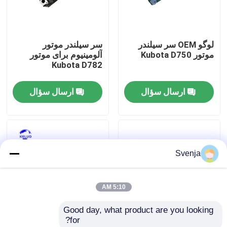
کارخانه تور
لوگو OEM سر سیلندر
سر سیلندر موتور
موتور Kubota D750
آلومینیوم برای موتور
کنترل کیفیت
Kubota D782
ارسال سؤال
ارسال سؤال
تماس با ما
درخواست نقل قول
Svenja
موتور DEUTZ
5:10 AM
موتور ولوو
Good day, what product are you looking 
for?
موتور کامینز
سر سیلندر موتور آهن
Kubota D850 سوراخ