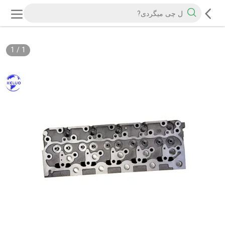
1
/
1