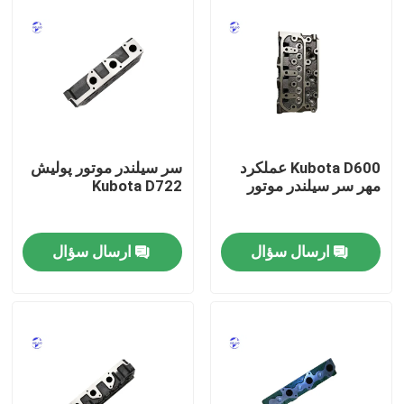
Kubota D600 عملکرد
سر سیلندر موتور پولیش
مهر سر سیلندر موتور
Kubota D722
ارسال سؤال
ارسال سؤال
خانه
محصولات
دربارهی ما