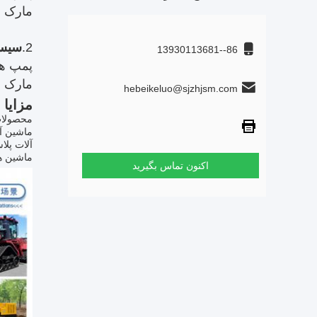
مارک ها
2.
سیست
86--13930113681
پمپ هی
مارک ها
hebeikeluo@sjzhjsm.com
مزایا
محصولات
ماشین آ
آلات پلا
ماشین ها
اکنون تماس بگیرید