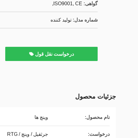
گواهی:
ISO9001, CE,
شماره مدل:
تولید کننده
درخواست نقل قول
جزئیات محصول
نام محصول:
وینچ ها
درخواست:
جرثقیل / وینچ / RTG