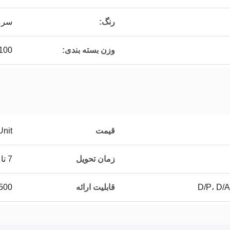
رنگ:
سرم
وزن بسته بندی:
100 کیلوگر
قیمت
nit
زمان تحویل
7 تا 15 روز
D/P، D/A
قابلیت ارائه
500 PCS