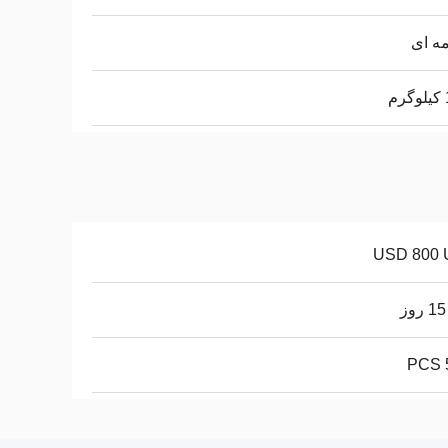
ه ای
م
USD 800 U