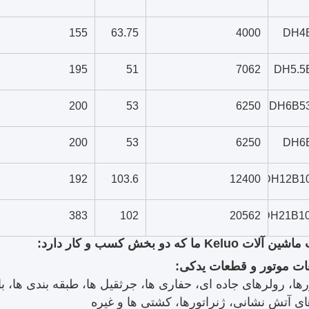
155
63.75
4000
DH4
195
51
7062
DH5.5
200
53
6250
DH6B5
200
53
6250
DH6
192
103.6
12400
DH12B1
383
102
20562
DH21B1
Keluo ما که دو بخش کسب و کار دارد:
ت موتور و قطعات یدکی:
رها، رولرهای جاده ای، حفاری ها، جرثقیل ها، طبقه بندی ها، 
ی آتش نشانی، ژنراتورها، کشتی ها و غیره