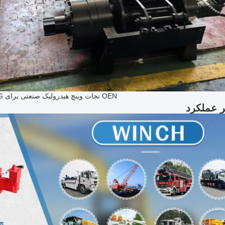
OEN نجات وینچ هیدرولیک صنعتی برای RTG دریایی
ر عملکرد