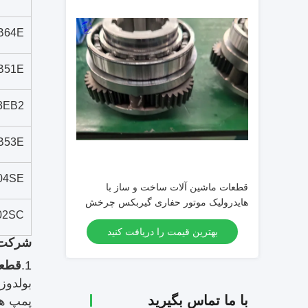
B64E
B51E
3EB2
B53E
04SE
قطعات ماشین آلات ساخت و ساز با
هایدرولیک موتور حفاری گیربکس چرخش
02SC
بهترین قیمت را دریافت کنید
شرکت ماشین آلات 
1.
قطعا
بولدوز
با ما تماس بگیرید
پمپ ها