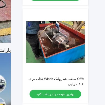
پارامت
OEM صنعت هیدرولیک Winch نجات برای
RTG دریایی
بهترین قیمت را دریافت کنید