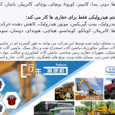
: دوتز، پندا، کامینز، کوبوتا، ویچای، یوچای، کاترپیلر، یانمار، ک
م هیدرولیکی فقط برای حفاری ها کار می کند:
درولیک، پمپ گیربکس، موتور هیدرولیک، کاهش دهنده حرکت 
: کاترپیلار، کوبلکو، کوماتسو، هیتاچی، هیوندای، دوسان، سومی
 مختلف تولید شده توسط این شرکت می توانند به طور گسترده ای در ماشین 
لات سنگین متالورژیک،ماشین آلات استخراج نفت و زغال سنگ، ماشین آلات 
ستیکی، تجهیزات حفاری زمین شناسی، ماشین آلات کشاورزی و جنگلی، مواد مع
ی چمن زنی، وسایل نقلیه ویژه، وینچ های ماهیگیری، ماشین آلات، نجار و آسیا