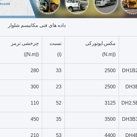
داده های فنی مکانیسم شلوار
مکس.اپوتورکی
نسبت
چرخشی ترمز
((N.m))
(i)
((N.m)
280
33
2500
DH1B
300
23
2500
DH3
110
52
3125
DH2.5
450
35
3500
DH3B
210
53
4400
DH4