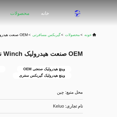
خانه
محصولات
خونه
>
محصولات
>
گیربکس مسافرتی
>
OEM صنعت هیدرولیک Winch نجات برای RTG دریایی
OEM صنعت هیدرولیک Winch نجات برای RTG دریایی
وینچ هیدرولیک صنعتی OEM
وینچ هیدرولیک گیربکس سفری
محل منبع:
چین
نام تجاری:
Keluo