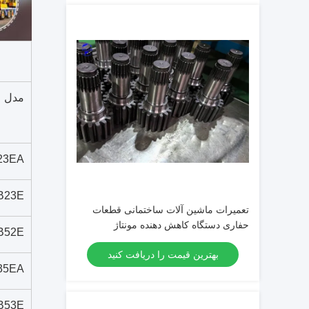
مدل
23EA
B23E
تعمیرات ماشین آلات ساختمانی قطعات
حفاری دستگاه کاهش دهنده مونتاژ
B52E
بهترین قیمت را دریافت کنید
35EA
B53E