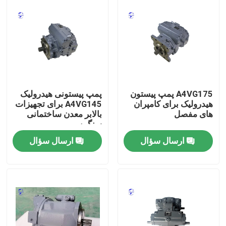
A4VG175 پمپ پیستون
پمپ پیستونی هیدرولیک
هیدرولیک برای کامپران
A4VG145 برای تجهیزات
های مفصل
بالابر معدن ساختمانی
سنگین
ارسال سؤال
ارسال سؤال
خانه
محصولات
دربارهی ما