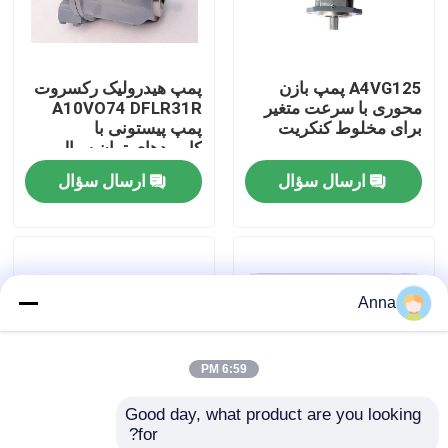
کارخانه تور
A4VG125 پمپ بازن
پمپ هیدرولیک رکسروت
محوری با سرعت متغیر
A10VO74 DFLR31R
کنترل کیفیت
برای مخلوط کنکریت
پمپ پیستونی با
کاربردهای توان سیال
شیاری
ارسال سؤال
ارسال سؤال
تماس با ما
درخواست نقل قول
Anna
موتور DEUTZ
6:59 PM
موتور ولوو
Good day, what product are you looking 
for?
موتور کامینز
پمپ پیستونی محوری
پمپ هیدرولیک