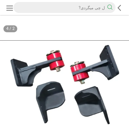
4
/
2