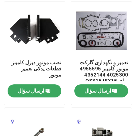
تعمیر و نگهداری گازکت
نصب موتور دیزل کامینز
موتور کامینز 4955595
قطعات یدکی تعمیر
4025300 4352144
موتور
برای QSX15 ISX15
ارسال سؤال
ارسال سؤال
خانه
محصولات
دربارهی ما