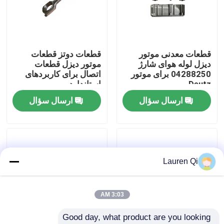
کارخانه تور
قطعات معدنی موتور
قطعات دوتز قطعات
کنترل کیفیت
دیزل لوله هوای شارژ
موتور دیزل قطعات
04288250 برای موتور
اتصال برای کاربردهای
Deutz
استاندارد
تماس با ما
ارسال سؤال
ارسال سؤال
درخواست نقل قول
موتور DEUTZ
Lauren Qi
موتور ولوو
3:03 AM
Good day, what product are you looking 
موتور کامینز