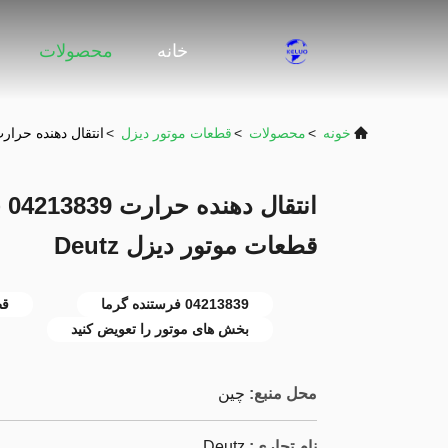
خانه
محصولات
خونه
>
محصولات
>
قطعات موتور دیزل
>
انتقال دهنده حرارت 04213839 جایگزین قطعات موتور با قطعات موتور دی
ان
قطعات موتور دیزل Deutz
04213839 فرستنده گرما
قط
بخش های موتور را تعویض کنید
محل منبع:
چین
نام تجاری:
Deutz