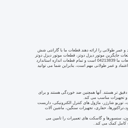
ند تا عملکرد قابل اعتماد و عمر طولانی را ارائه دهند.قطعات ما با گارانتی شش
یزل سری 2012 2013 طراحی شده اندما قطعات جایگزین موتور دیزل دوتز، قطعات موتور دیزل دوتز
و قطعات جایگزین موتور دیزل دوتز را با گارانتی تا شش ماه ارائه می دهیم.شماره قطعات ما 04213839 است و تمام قطعات اندازه استاندارد
تماد و عمر طولانی مهم است، بنابراین شما می توانید
دقیق تر هستند. آنها همچنین ضد خوردگی هستند و برای
 و تجهیزات مناسب می کند.
توربو شارژر، ماژول های کنترل الکترونیکی، داربست
،تراکتورها، حفاری، تجهیزات سنگین، ماشین آلات
تون، سنسورها و گاسکت های تعمیرات را تامین می