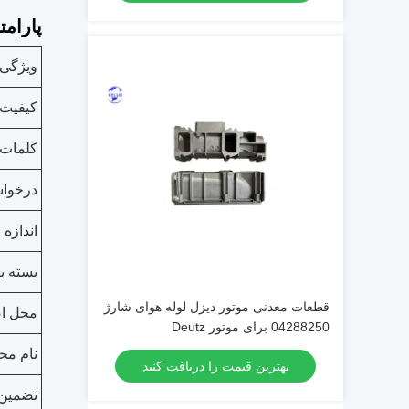
پارامت
ویژگی
کیفیت
کلمات 
درخوا
اندازه
بسته ب
قطعات معدنی موتور دیزل لوله هوای شارژ
محل ا
04288250 برای موتور Deutz
نام م
بهترین قیمت را دریافت کنید
تضمین