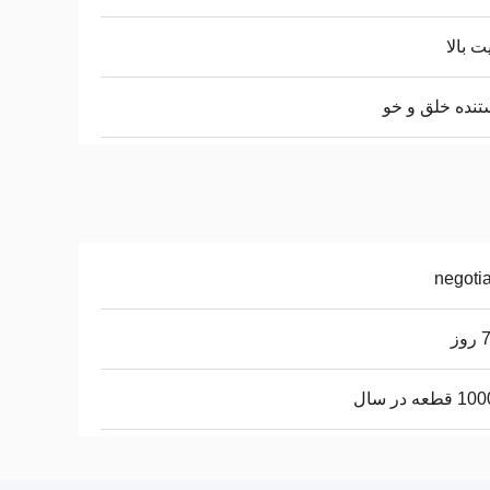
ت بالا
نده خلق و خو
negoti
وز
طعه در سال