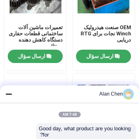
کارخانه تور
OEM صنعت هیدرولیک
تعمیرات ماشین آلات
Winch نجات برای RTG
ساختمانی قطعات حفاری
کنترل کیفیت
دریایی
دستگاه کاهش دهنده
مونتاژ
ارسال سؤال
ارسال سؤال
تماس با ما
درخواست نقل قول
Alan Chen
موتور DEUTZ
7:48 AM
موتور ولوو
Good day, what product are you looking 
for?
موتور کامینز
قطعات ماشین آلات
ماشین حفاری هيدرولیک