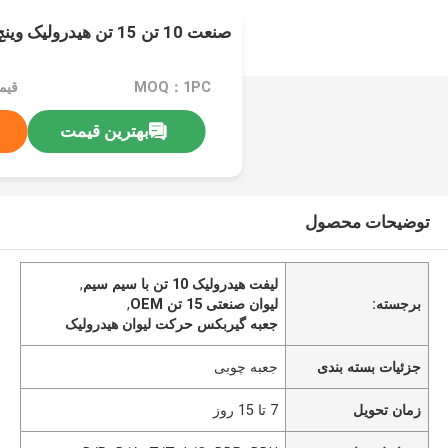
صنعت 10 تن 15 تن هیدرولیک وینچ OEM با سیم سیم
MOQ：1PC
قیمت：it
بهترین قیمت
توضیحات محصول
لیفت هیدرولیک 10 تن با سیم سیم
,
برجسته:
لیوان صنعتی 15 تن OEM
,
جعبه گیربکس حرکت لیوان هیدرولیک
جزئیات بسته بندی
جعبه چوبی
زمان تحویل
7 تا 15 روز