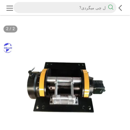
2
/
2