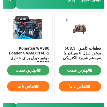
موتور استفاده شده
قطعات موتور دیزل
سر سیلندر موتور
قطعات کامیون 6C8.3
Komatsu WA380
موتور دیزل 6 سیلندر با
Loader SAA6D114E-2
قطعات بیل مکانیکی
سیستم شروع الکتریکی
موتور دیزل برای حفاری
PC300
بهترین قیمت
بهترین قیمت
مینی بیل مکانیکی
تماس با ما
تماس با ما
رولر لرزش
بکهو لودر