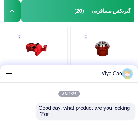
گیربکس مسافرتی
(20)
مکانیسم حرکت گیربکس
10000Nm 20 تن ولچ
Viya Cao
کاهش دهنده سیاره IP65
هیدرولیک برای کامیون
برای ماشین آلات صنعتی
قوی و طولانی مدت
سنگین
1:25 AM
بهترین قیمت
بهترین قیمت
Good day, what product are you looking 
for?
تماس با ما
تماس با ما