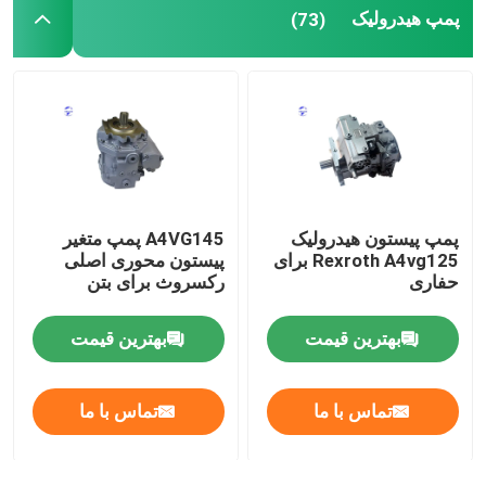
پمپ هیدرولیک
(73)
ماشین آلات سنگین استفاده شده
مجموعه دیزل ژنراتور
پمپ پیستون هیدرولیک
A4VG145 پمپ متغیر
Rexroth A4vg125 برای
پیستون محوری اصلی
حفاری
رکسروث برای بتن
بهترین قیمت
بهترین قیمت
تماس با ما
تماس با ما