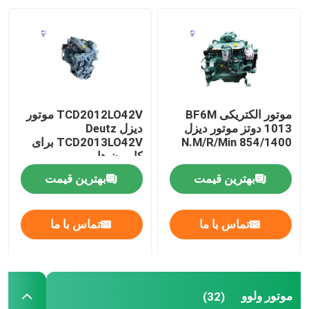
کارخانه تور
کنترل کیفیت
موتور الکتریکی BF6M
TCD2012LO42V موتور
تماس با ما
1013 دوتز موتور دیزل
دیزل Deutz
854/1400 N.M/R/Min
TCD2013LO42V برای
کامیون ها
درخواست نقل قول
بهترین قیمت
بهترین قیمت
موتور DEUTZ
تماس با ما
تماس با ما
موتور ولوو
موتور ولوو
(32)
موتور کامینز