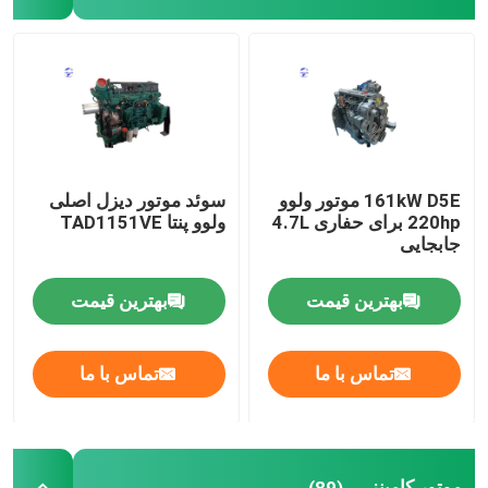
پمپ هیدرولیک
گیربکس مسافرتی
موتور کوبوتا
161kW D5E موتور ولوو
سوئد موتور دیزل اصلی
220hp برای حفاری 4.7L
ولوو پنتا TAD1151VE
جابجایی
موتور یانمار
بهترین قیمت
بهترین قیمت
موتور ایسوزو
تماس با ما
تماس با ما
موتور پرکینز
موتور ویچای
موتور کامینز
(89)