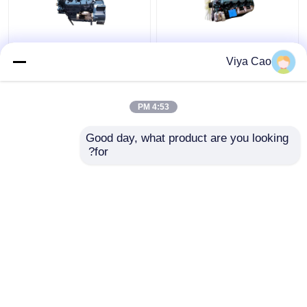
موتور صنعتی کوبوتا 4
V3300 موتور کوبوتا 4
Viya Cao
سیلندر V2203 موتور
سیلندر موتور دیزل مطابق
دیزل کوبوتا
با یورو 2
4:53 PM
بهترین قیمت
بهترین قیمت
Good day, what product are you looking 
for?
تماس با ما
تماس با ما
بیشتر ببینید
خانه
دربارهی ما
تماس با ما
Desktop Site
نقشه سایت
سیاست حفظ حریم خصوصی