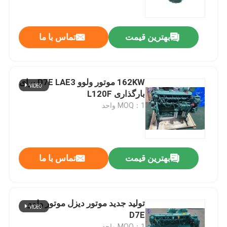
کارخانه تور
بهترین قیمت
تماس با ما
کنترل کیفیت
162KW موتور ولوو D7E LAE3 برای
تماس با ما
بارگذاری L120F
MOQ：1 واحد
درخواست نقل قول
موتور DEUTZ
بهترین قیمت
تماس با ما
موتور ولوو
تولید جدید موتور دیزل موتور ولوو
D7E
موتور کامینز
MOQ：1 واحد