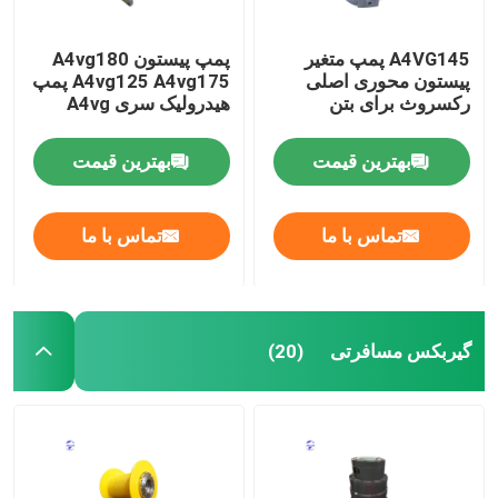
A4VG145 پمپ متغیر
پمپ پیستون A4vg180
پیستون محوری اصلی
A4vg125 A4vg175 پمپ
رکسروث برای بتن
هیدرولیک سری A4vg
بهترین قیمت
بهترین قیمت
تماس با ما
تماس با ما
گیربکس مسافرتی
(20)