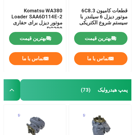
قطعات کامیون 6C8.3
Komatsu WA380
موتور دیزل 6 سیلندر با
Loader SAA6D114E-2
سیستم شروع الکتریکی
موتور دیزل برای حفاری
PC300
بهترین قیمت
بهترین قیمت
تماس با ما
تماس با ما
پمپ هیدرولیک
(73)