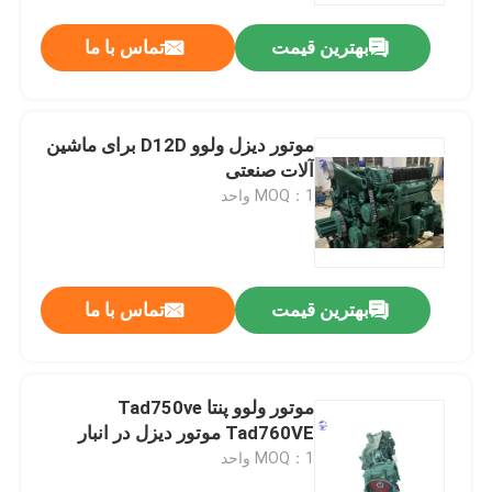
بهترین قیمت
تماس با ما
موتور دیزل ولوو D12D برای ماشین
آلات صنعتی
MOQ：1 واحد
بهترین قیمت
تماس با ما
خانه
موتور ولوو پنتا Tad750ve
محصولات
Tad760VE موتور دیزل در انبار
MOQ：1 واحد
دربارهی ما