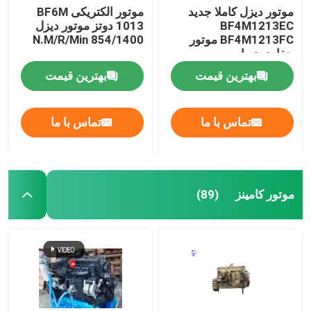
موتور دیزل کاملا جدید
موتور الکتریکی BF6M
BF4M1213EC
1013 دوتز موتور دیزل
ماشین آلات سنگین استفاده شده
BF4M1213FC موتور
854/1400 N.M/R/Min
حفاری دریایی
مجموعه دیزل ژنراتور
بهترین قیمت
بهترین قیمت
تماس با ما
تماس با ما
موتور کامینز
(89)