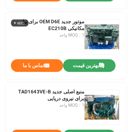
موتور جدید OEM D6E برای بیل
مکانیکی EC210B
MOQ：1 واحد
بهترین قیمت
تماس با ما
منبع اصلی جدید TAD1643VE-B
برای نیروی دریایی
MOQ：1 واحد